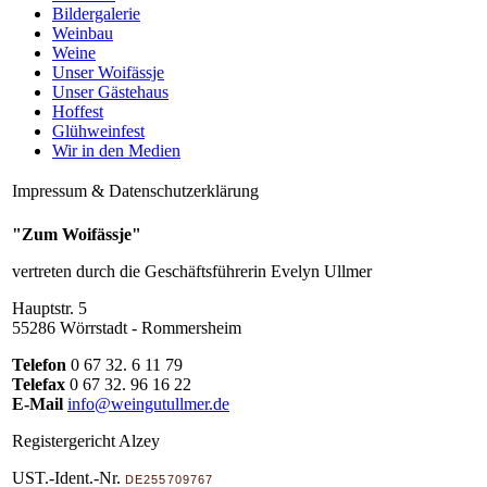
Bildergalerie
Weinbau
Weine
Unser Woifässje
Unser Gästehaus
Hoffest
Glühweinfest
Wir in den Medien
Impressum & Datenschutzerklärung
"Zum Woifässje"
vertreten durch die Geschäftsführerin Evelyn Ullmer
Hauptstr. 5
55286 Wörrstadt - Rommersheim
Telefon
0 67 32. 6 11 79
Telefax
0 67 32. 96 16 22
E-Mail
info@weingutullmer.de
Registergericht Alzey
UST.-Ident.-Nr.
DE255709767